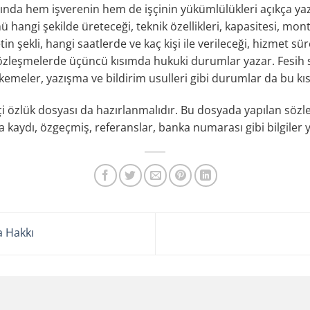
rında hem işverenin hem de işçinin yükümlülükleri açıkça yaz
ü hangi şekilde üreteceği, teknik özellikleri, kapasitesi, mon
tin şekli, hangi saatlerde ve kaç kişi ile verileceği, hizmet sü
özleşmelerde üçüncü kısımda hukuki durumlar yazar. Fesih s
meler, yazışma ve bildirim usulleri gibi durumlar da bu kısı
çi özlük dosyası da hazırlanmalıdır. Bu dosyada yapılan sözleş
ka kaydı, özgeçmiş, referanslar, banka numarası gibi bilgiler ye
a Hakkı