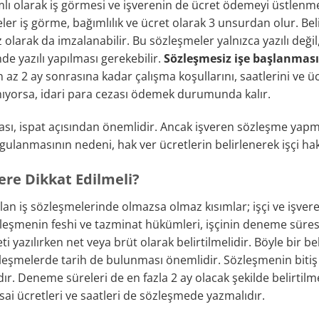
ğımlı olarak iş görmesi ve işverenin de ücret ödemeyi üstlen
er iş görme, bağımlılık ve ücret olarak 3 unsurdan olur. Belir
 olarak da imzalanabilir. Bu sözleşmeler yalnızca yazılı değil,
de yazılı yapılması gerekebilir.
Sözleşmesiz işe başlanmas
z 2 ay sonrasına kadar çalışma koşullarını, saatlerini ve ü
ıyorsa, idari para cezası ödemek durumunda kalır.
ması, ispat açısından önemlidir. Ancak işveren sözleşme yap
gulanmasının nedeni, hak ver ücretlerin belirlenerek işçi ha
ere Dikkat Edilmeli?
olan iş sözleşmelerinde olmazsa olmaz kısımlar; işçi ve işveren
zleşmenin feshi ve tazminat hükümleri, işçinin deneme süresi
eti yazılırken net veya brüt olarak belirtilmelidir. Böyle bir 
zleşmelerde tarih de bulunması önemlidir. Sözleşmenin bitiş 
dır. Deneme süreleri de en fazla 2 ay olacak şekilde belirtilm
 ücretleri ve saatleri de sözleşmede yazmalıdır.