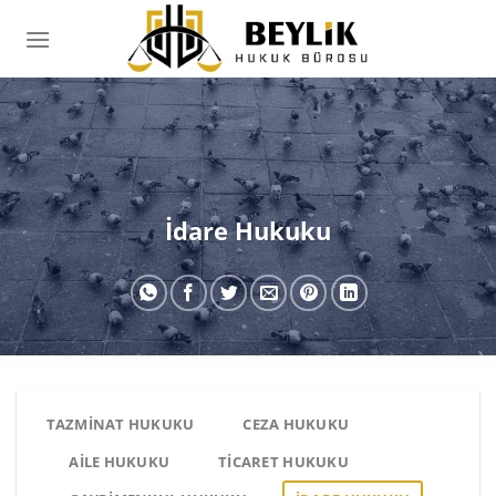
İçeriğe
atla
İdare Hukuku
TAZMINAT HUKUKU
CEZA HUKUKU
AILE HUKUKU
TICARET HUKUKU